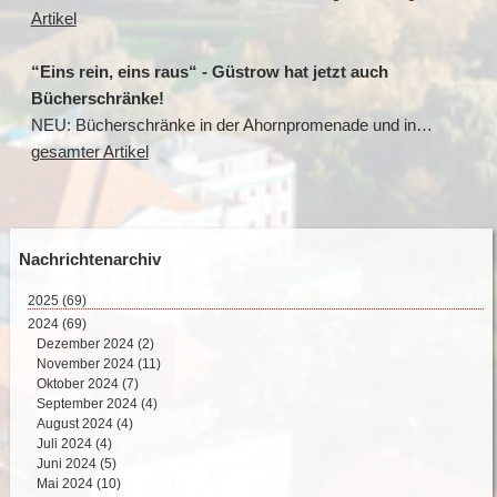
Artikel
“Eins rein, eins raus“ - Güstrow hat jetzt auch
Bücherschränke!
NEU: Bücherschränke in der Ahornpromenade und in…
gesamter Artikel
Nachrichtenarchiv
2025
(69)
August 2025 (2)
2024
(69)
Juli 2025 (9)
Dezember 2024 (2)
Juni 2025 (8)
November 2024 (11)
Mai 2025 (17)
Oktober 2024 (7)
April 2025 (15)
September 2024 (4)
März 2025 (12)
August 2024 (4)
Februar 2025 (6)
Juli 2024 (4)
Juni 2024 (5)
Mai 2024 (10)