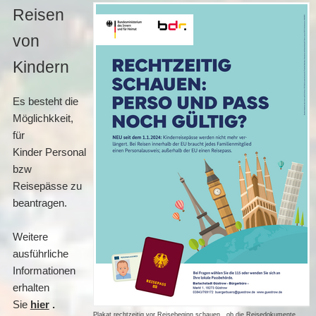
Reisen
von
Kindern
Es besteht die
Möglichkkeit,
für
Kinder Personalausweise
bzw
Reisepässe zu
beantragen.
Weitere
ausführliche
Informationen
erhalten
Sie
hier
.
Plakat rechtzeitig vor Reisebeginn schauen , ob die Reisedokumente