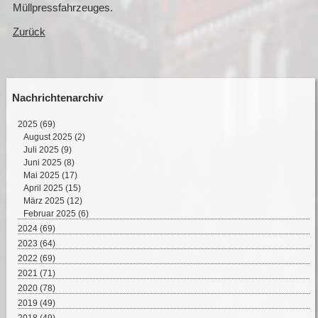
Müllpressfahrzeuges.
Zurück
Nachrichtenarchiv
2025
(69)
August 2025 (2)
Juli 2025 (9)
Juni 2025 (8)
Mai 2025 (17)
April 2025 (15)
März 2025 (12)
Februar 2025 (6)
2024
(69)
Dezember 2024 (2)
2023
(64)
November 2024 (11)
Dezember 2023 (2)
2022
(69)
Oktober 2024 (7)
November 2023 (8)
Dezember 2022 (8)
2021
(71)
September 2024 (4)
Oktober 2023 (4)
November 2022 (4)
Dezember 2021 (8)
2020
(78)
August 2024 (4)
September 2023 (4)
Oktober 2022 (10)
November 2021 (7)
Dezember 2020 (7)
2019
(49)
Juli 2024 (4)
August 2023 (6)
September 2022 (5)
Oktober 2021 (5)
November 2020 (9)
Dezember 2019 (5)