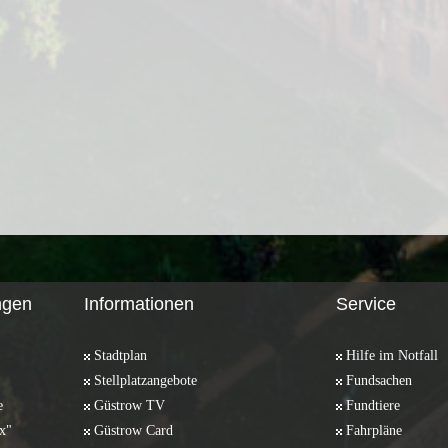
ngen
Informationen
Service
Stadtplan
Hilfe im Notfall
Stellplatzangebote
Fundsachen
e
Güstrow TV
Fundtiere
x"
Güstrow Card
Fahrpläne