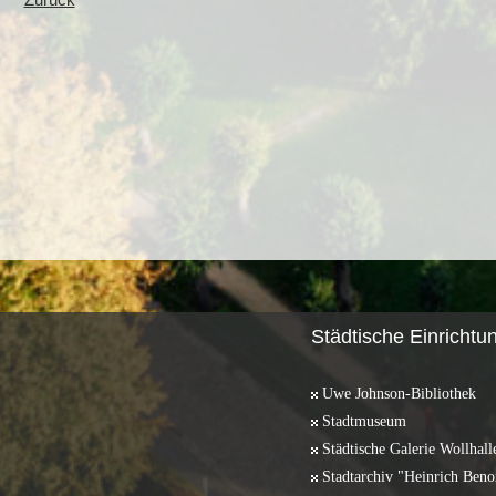
Zurück
Städtische Einrichtu
Uwe Johnson-Bibliothek
Stadtmuseum
Städtische Galerie Wollhall
Stadtarchiv "Heinrich Beno