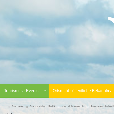
Tourismus · Events
Ortsrecht · öffentliche Bekanntm
Startseite
Stadt · Kultur · Politik
Nachrichtenarchiv
Pressearchivdetail