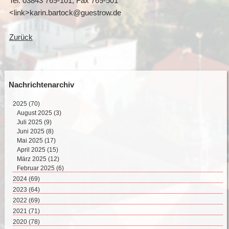
Tel. 03843 769-101, Fax 769-501
<link>karin.bartock@guestrow.de
Zurück
Nachrichtenarchiv
2025
(70)
August 2025 (3)
Juli 2025 (9)
Juni 2025 (8)
Mai 2025 (17)
April 2025 (15)
März 2025 (12)
Februar 2025 (6)
2024
(69)
Dezember 2024 (2)
2023
(64)
November 2024 (11)
Dezember 2023 (2)
2022
(69)
Oktober 2024 (7)
November 2023 (8)
Dezember 2022 (8)
2021
(71)
September 2024 (4)
Oktober 2023 (4)
November 2022 (4)
Dezember 2021 (8)
2020
(78)
August 2024 (4)
September 2023 (4)
Oktober 2022 (10)