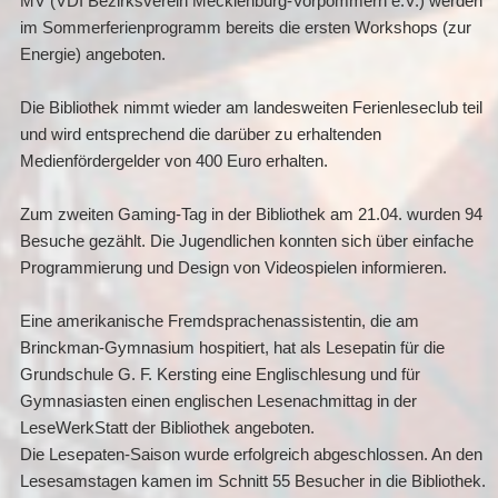
MV (VDI Bezirksverein Mecklenburg-Vorpommern e.V.) werden
im Sommerferienprogramm bereits die ersten Workshops (zur
Energie) angeboten.
Die Bibliothek nimmt wieder am landesweiten Ferienleseclub teil
und wird entsprechend die darüber zu erhaltenden
Medienfördergelder von 400 Euro erhalten.
Zum zweiten Gaming-Tag in der Bibliothek am 21.04. wurden 94
Besuche gezählt. Die Jugendlichen konnten sich über einfache
Programmierung und Design von Videospielen informieren.
Eine amerikanische Fremdsprachenassistentin, die am
Brinckman-Gymnasium hospitiert, hat als Lesepatin für die
Grundschule G. F. Kersting eine Englischlesung und für
Gymnasiasten einen englischen Lesenachmittag in der
LeseWerkStatt der Bibliothek angeboten.
Die Lesepaten-Saison wurde erfolgreich abgeschlossen. An den
Lesesamstagen kamen im Schnitt 55 Besucher in die Bibliothek.