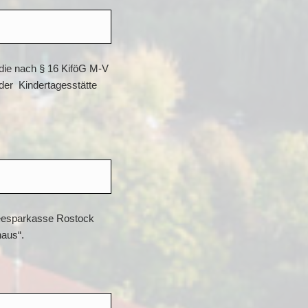
 die nach § 16 KiföG M-V
der Kindertagesstätte
seesparkasse Rostock
haus“.