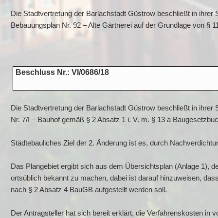
Die Stadtvertretung der Barlachstadt Güstrow beschließt in ihre
Bebauungsplan Nr. 92 – Alte Gärtnerei auf der Grundlage von § 
Beschluss Nr.: VI/0686/18
Die Stadtvertretung der Barlachstadt Güstrow beschließt in ihre
Nr. 7/I – Bauhof gemäß § 2 Absatz 1 i. V. m. § 13 a Baugesetzb
Städtebauliches Ziel der 2. Änderung ist es, durch Nachverdichtu
Das Plangebiet ergibt sich aus dem Übersichtsplan (Anlage 1), d
ortsüblich bekannt zu machen, dabei ist darauf hinzuweisen, da
nach § 2 Absatz 4 BauGB aufgestellt werden soll.
Der Antragsteller hat sich bereit erklärt, die Verfahrenskosten in