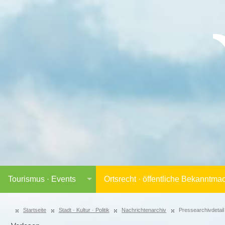
Tourismus · Events
Ortsrecht · öffentliche Bekanntm
Startseite
Stadt · Kultur · Politik
Nachrichtenarchiv
Pressearchivdetail